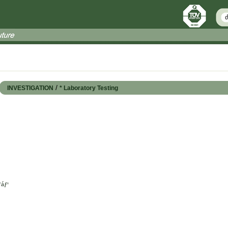
/
INVESTIGATION
* Laboratory Testing
”áƒ‘