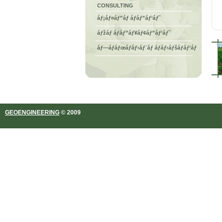
CONSULTING
áƒ¡áƒ¤áƒ”áƒ áƒáƒ”áƒ‘áƒ˜
áƒžáƒ áƒáƒ”áƒ¥áƒ¢áƒ”áƒ‘áƒ˜
áƒ—áƒáƒœáƒáƒ›áƒ¨áƒ áƒáƒ›áƒšáƒáƒ‘áƒ
GEOENGINEERING
© 2009