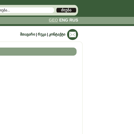
ძიება
GEO
ENG
RUS
ᲛᲗᲐᲕᲐᲠᲘ
|
ᲠᲣᲙᲐ
|
ᲙᲝᲜᲢᲐᲥᲢᲘ