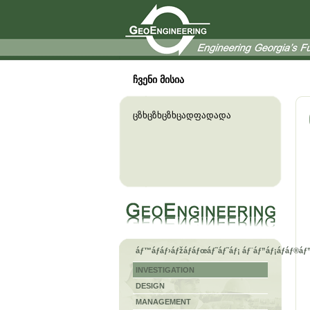
ჩვენი მისია
ცზხცზხცზხცადფადადა
áƒ™áƒáƒ›áƒžáƒáƒœáƒ˜áƒ˜áƒ¡ áƒ¨áƒ”áƒ¡áƒáƒ®áƒ
INVESTIGATION
DESIGN
MANAGEMENT